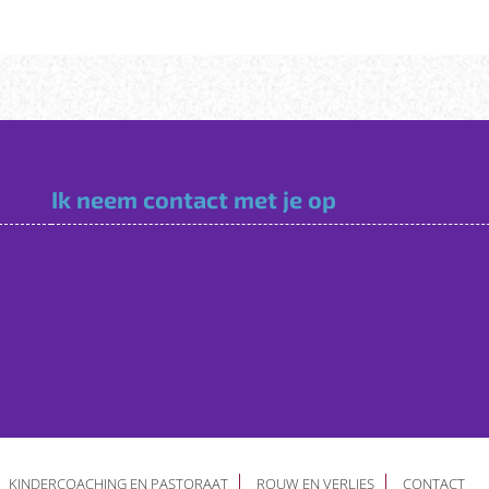
Ik neem contact met je op
KINDERCOACHING EN PASTORAAT
ROUW EN VERLIES
CONTACT