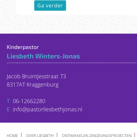
Ga verder
Kinderpastor
Liesbeth Winters-Jonas
Jacob Bruintjesstraat 73
8317AT Kraggenburg
T
06-12662280
E
info@pastorliesbethjonas.nl
HOME
OVER LIESBETH
ONTWIKKELEN ZINGEVINGSPROJECTEN